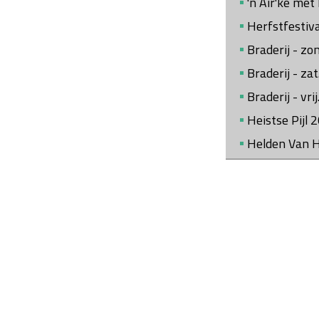
'n Air'ke met
Herfstfestiv
Braderij - z
Braderij - za
Braderij - vr
Heistse Pijl 
Helden Van 