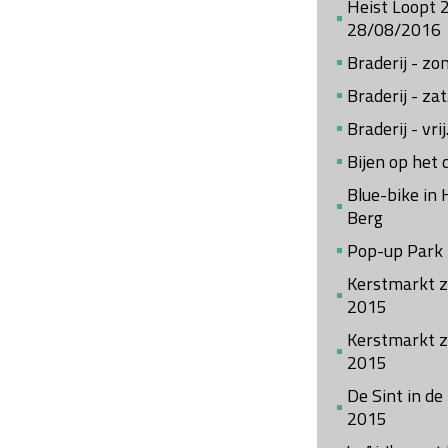
Heist Loopt 
28/08/2016
Braderij - z
Braderij - za
Braderij - vr
Bijen op het 
Blue-bike in
Berg
Pop-up Park
Kerstmarkt z
2015
Kerstmarkt za
2015
De Sint in de
2015