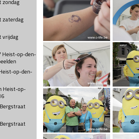
st zondag
t zaterdag
t vrijdag
7 Heist-op-den-
beelden
Heist-op-den-
n Heist-op-
16
 Bergstraat
 Bergstraat