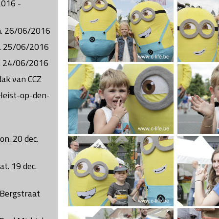
2016 -
on. 26/06/2016
t. 25/06/2016
ij. 24/06/2016
dak van CCZ
 Heist-op-den-
on. 20 dec.
t. 19 dec.
 Bergstraat