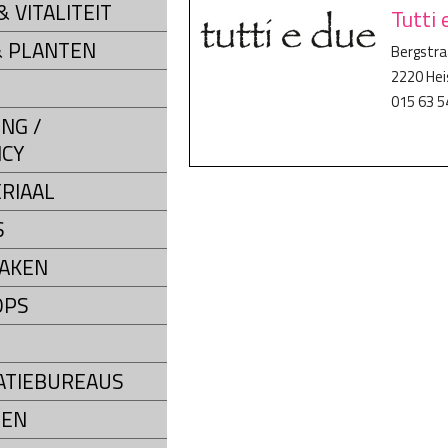
 VITALITEIT
Tutti 
 PLANTEN
Bergstra
2220 He
015 63 5
NG /
CY
RIAAL
S
AKEN
OPS
ATIEBUREAUS
SEN