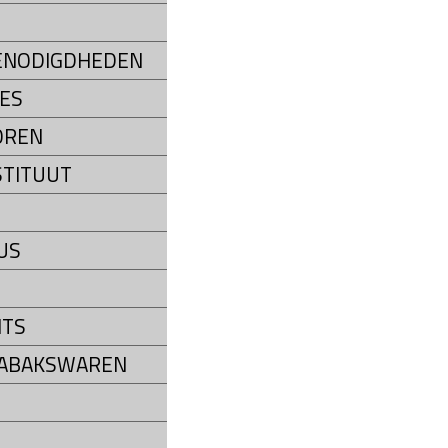
ENODIGDHEDEN
ES
OREN
STITUUT
US
NTS
TABAKSWAREN
P