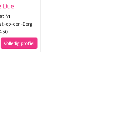
e Due
at 41
ist-op-den-Berg
4 50
Volledig profiel