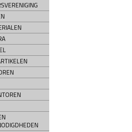
SVERENIGING
EN
RIALEN
RA
EL
RTIKELEN
OREN
NTOREN
EN
NODIGDHEDEN