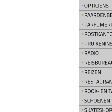
OPTICIENS
PAARDENB
PARFUMERI
POSTKANT
PRUIKENIN
RADIO
REISBUREA
REIZEN
RESTAURA
ROOK- EN 
SCHOENEN
SKATESHO