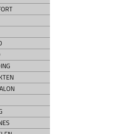
FORT
D
D
ING
KTEN
ALON
G
NES