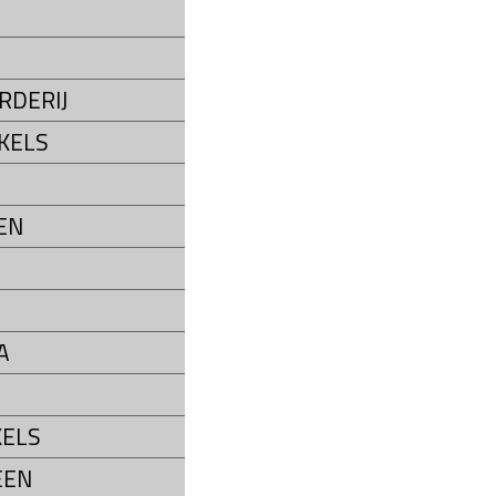
S
RDERIJ
KELS
EN
A
ELS
EEN