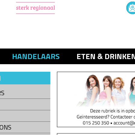
HANDELAARS
ETEN & DRINKE
N
RS
LONS