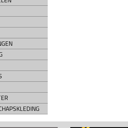
ELEN
NGEN
G
S
TER
CHAPSKLEDING